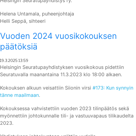
Helsingin Seuratupayhdistys ry.
Helena Untamala, puheenjohtaja
Helli Seppä, sihteeri
Vuoden 2024 vuosikokouksen
päätöksiä
Posted
19.3.2025 13:59
On
Helsingin Seuratupayhdistyksen vuosikokous pidettiin
Seuratuvalla maanantaina 11.3.2023 klo 18:00 alkaen.
Kokouksen alkuun veisattiin Siionin virsi
#173: Kun synnyin
tänne maailmaan
.
Kokouksessa vahvistettiin vuoden 2023 tilinpäätös sekä
myönnettiin johtokunnalle tili- ja vastuuvapaus tilikaudelta
2023.