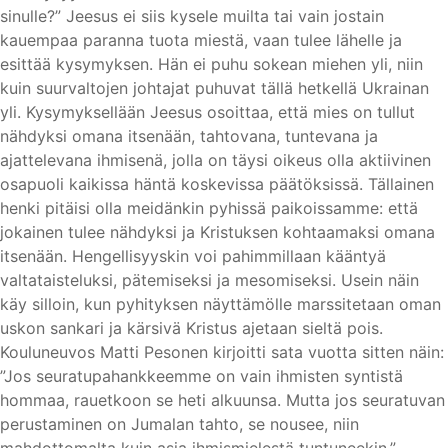
sinulle?” Jeesus ei siis kysele muilta tai vain jostain
kauempaa paranna tuota miestä, vaan tulee lähelle ja
esittää kysymyksen. Hän ei puhu sokean miehen yli, niin
kuin suurvaltojen johtajat puhuvat tällä hetkellä Ukrainan
yli. Kysymyksellään Jeesus osoittaa, että mies on tullut
nähdyksi omana itsenään, tahtovana, tuntevana ja
ajattelevana ihmisenä, jolla on täysi oikeus olla aktiivinen
osapuoli kaikissa häntä koskevissa päätöksissä. Tällainen
henki pitäisi olla meidänkin pyhissä paikoissamme: että
jokainen tulee nähdyksi ja Kristuksen kohtaamaksi omana
itsenään. Hengellisyyskin voi pahimmillaan kääntyä
valtataisteluksi, pätemiseksi ja mesomiseksi. Usein näin
käy silloin, kun pyhityksen näyttämölle marssitetaan oman
uskon sankari ja kärsivä Kristus ajetaan sieltä pois.
Kouluneuvos Matti Pesonen kirjoitti sata vuotta sitten näin:
”Jos seuratupahankkeemme on vain ihmisten syntistä
hommaa, rauetkoon se heti alkuunsa. Mutta jos seuratuvan
perustaminen on Jumalan tahto, se nousee, niin