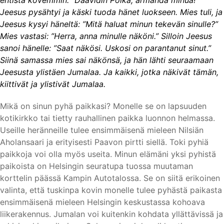
entistä kovemmin: ”Daavidin Poika, armahda minua!”
Jeesus pysähtyi ja käski tuoda hänet luokseen. Mies tuli, ja
Jeesus kysyi häneltä: ”Mitä haluat minun tekevän sinulle?”
Mies vastasi: ”Herra, anna minulle näköni.” Silloin Jeesus
sanoi hänelle: ”Saat näkösi. Uskosi on parantanut sinut.”
Siinä samassa mies sai näkönsä, ja hän lähti seuraamaan
Jeesusta ylistäen Jumalaa. Ja kaikki, jotka näkivät tämän,
kiittivät ja ylistivät Jumalaa.
Mikä on sinun pyhä paikkasi? Monelle se on lapsuuden
kotikirkko tai tietty rauhallinen paikka luonnon helmassa.
Useille heränneille tulee ensimmäisenä mieleen Nilsiän
Aholansaari ja erityisesti Paavon pirtti siellä. Toki pyhiä
paikkoja voi olla myös useita. Minun elämäni yksi pyhistä
paikoista on Helsingin seuratupa tuossa muutaman
korttelin päässä Kampin Autotalossa. Se on siitä erikoinen
valinta, että tuskinpa kovin monelle tulee pyhästä paikasta
ensimmäisenä mieleen Helsingin keskustassa kohoava
liikerakennus. Jumalan voi kuitenkin kohdata yllättävissä ja