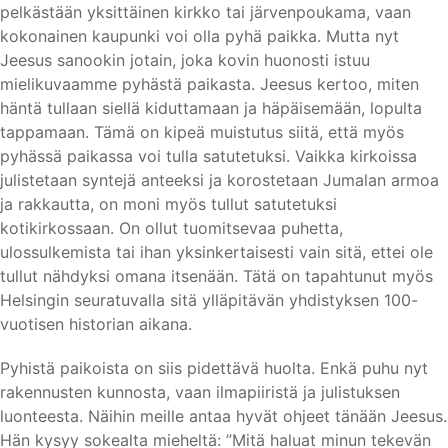
pelkästään yksittäinen kirkko tai järvenpoukama, vaan
kokonainen kaupunki voi olla pyhä paikka. Mutta nyt
Jeesus sanookin jotain, joka kovin huonosti istuu
mielikuvaamme pyhästä paikasta. Jeesus kertoo, miten
häntä tullaan siellä kiduttamaan ja häpäisemään, lopulta
tappamaan. Tämä on kipeä muistutus siitä, että myös
pyhässä paikassa voi tulla satutetuksi. Vaikka kirkoissa
julistetaan syntejä anteeksi ja korostetaan Jumalan armoa
ja rakkautta, on moni myös tullut satutetuksi
kotikirkossaan. On ollut tuomitsevaa puhetta,
ulossulkemista tai ihan yksinkertaisesti vain sitä, ettei ole
tullut nähdyksi omana itsenään. Tätä on tapahtunut myös
Helsingin seuratuvalla sitä ylläpitävän yhdistyksen 100-
vuotisen historian aikana.
Pyhistä paikoista on siis pidettävä huolta. Enkä puhu nyt
rakennusten kunnosta, vaan ilmapiiristä ja julistuksen
luonteesta. Näihin meille antaa hyvät ohjeet tänään Jeesus.
Hän kysyy sokealta mieheltä: ”Mitä haluat minun tekevän