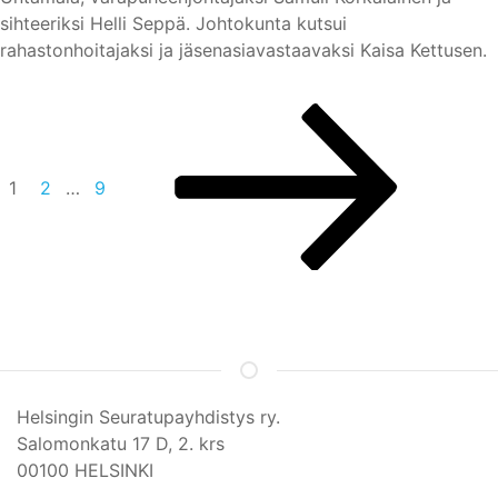
sihteeriksi Helli Seppä. Johtokunta kutsui
rahastonhoitajaksi ja jäsenasiavastaavaksi Kaisa Kettusen.
Artikkelien
Seuraava
Sivu
Sivu
Sivu
sivu
sivutus
1
2
…
9
Helsingin Seuratupayhdistys ry.
Salomonkatu 17 D, 2. krs
00100 HELSINKI