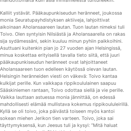
mahdottomalta kuin asia ihmismielestä tuntuneekin.”
Kalliit ystävät. Pääkaupunkiseudun heränneet, joukossa
monia Seuratupayhdistyksen aktiiveja, lahjoittivat
aikoinaan Aholansaareen lautan. Tuon lautan nimeksi tuli
Toivo. Olen syntyisin Nilsiästä ja Aholansaarella on rakas
sija sydämessäni, sekin kuuluu minun pyhiin paikkoihini.
Asuttuani kuitenkin pian jo 27 vuoden ajan Helsingissä,
minua koskettaa erityisellä tavalla tieto siitä, että juuri
pääkaupunkiseudun heränneet ovat lahjoittaneet
Aholansaareen tuon edelleen käytössä olevan lautan.
Helsingin heränneiden viesti on väkevä: Toivo kantaa
kulkijat perille. Kun vaikkapa rippikoululainen saapuu
Sääskiniemen rantaan, Toivo odottaa siellä ja vie perille.
Vaikka lauttaan astuessa monia jännittää, on edessä
mahdollisesti elämää mullistava kokemus rippikoululeirillä.
Kyllä se oli toivo, joka päivästä toiseen myös kantoi
sokean miehen Jerikon tien varteen. Toivo, joka sai
täyttymyksensä, kun Jeesus tuli ja kysyi: ”Mitä haluat