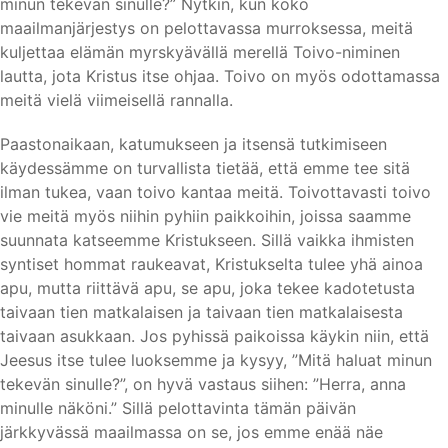
minun tekevän sinulle?” Nytkin, kun koko
maailmanjärjestys on pelottavassa murroksessa, meitä
kuljettaa elämän myrskyävällä merellä Toivo-niminen
lautta, jota Kristus itse ohjaa. Toivo on myös odottamassa
meitä vielä viimeisellä rannalla.
Paastonaikaan, katumukseen ja itsensä tutkimiseen
käydessämme on turvallista tietää, että emme tee sitä
ilman tukea, vaan toivo kantaa meitä. Toivottavasti toivo
vie meitä myös niihin pyhiin paikkoihin, joissa saamme
suunnata katseemme Kristukseen. Sillä vaikka ihmisten
syntiset hommat raukeavat, Kristukselta tulee yhä ainoa
apu, mutta riittävä apu, se apu, joka tekee kadotetusta
taivaan tien matkalaisen ja taivaan tien matkalaisesta
taivaan asukkaan. Jos pyhissä paikoissa käykin niin, että
Jeesus itse tulee luoksemme ja kysyy, ”Mitä haluat minun
tekevän sinulle?”, on hyvä vastaus siihen: ”Herra, anna
minulle näköni.” Sillä pelottavinta tämän päivän
järkkyvässä maailmassa on se, jos emme enää näe