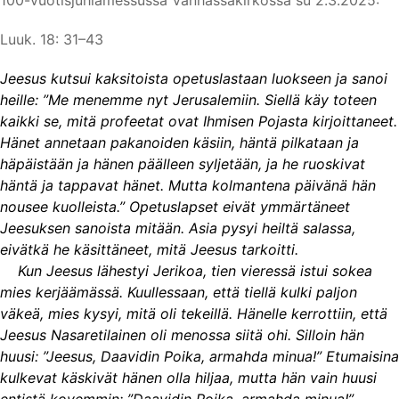
100-vuotisjuhlamessussa Vanhassakirkossa su 2.3.2025:
Luuk. 18: 31–43
Jeesus kutsui kaksitoista opetuslastaan luokseen ja sanoi
heille: ”Me menemme nyt Jerusalemiin. Siellä käy toteen
kaikki se, mitä profeetat ovat Ihmisen Pojasta kirjoittaneet.
Hänet annetaan pakanoiden käsiin, häntä pilkataan ja
häpäistään ja hänen päälleen syljetään, ja he ruoskivat
häntä ja tappavat hänet. Mutta kolmantena päivänä hän
nousee kuolleista.” Opetuslapset eivät ymmärtäneet
Jeesuksen sanoista mitään. Asia pysyi heiltä salassa,
eivätkä he käsittäneet, mitä Jeesus tarkoitti.
Kun Jeesus lähestyi Jerikoa, tien vieressä istui sokea
mies kerjäämässä. Kuullessaan, että tiellä kulki paljon
väkeä, mies kysyi, mitä oli tekeillä. Hänelle kerrottiin, että
Jeesus Nasaretilainen oli menossa siitä ohi. Silloin hän
huusi: ”Jeesus, Daavidin Poika, armahda minua!” Etumaisina
kulkevat käskivät hänen olla hiljaa, mutta hän vain huusi