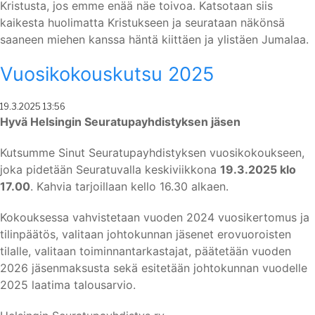
Kristusta, jos emme enää näe toivoa. Katsotaan siis
kaikesta huolimatta Kristukseen ja seurataan näkönsä
saaneen miehen kanssa häntä kiittäen ja ylistäen Jumalaa.
Vuosikokouskutsu 2025
Posted
19.3.2025 13:56
On
Hyvä Helsingin Seuratupayhdistyksen jäsen
Kutsumme Sinut Seuratupayhdistyksen vuosikokoukseen,
joka pidetään Seuratuvalla keskiviikkona
19.3.2025 klo
17.00
. Kahvia tarjoillaan kello 16.30 alkaen.
Kokouksessa vahvistetaan vuoden 2024 vuosikertomus ja
tilinpäätös, valitaan johtokunnan jäsenet erovuoroisten
tilalle, valitaan toiminnantarkastajat, päätetään vuoden
2026 jäsenmaksusta sekä esitetään johtokunnan vuodelle
2025 laatima talousarvio.