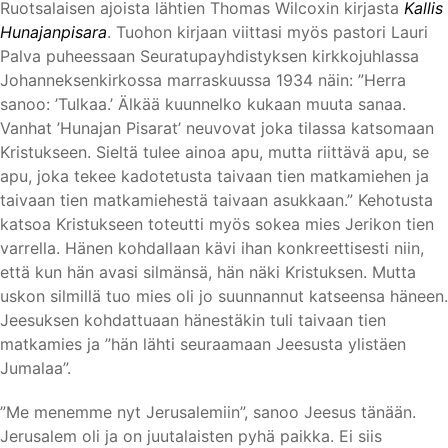
Ruotsalaisen ajoista lähtien Thomas Wilcoxin kirjasta
Kallis
Hunajanpisara
. Tuohon kirjaan viittasi myös pastori Lauri
Palva puheessaan Seuratupayhdistyksen kirkkojuhlassa
Johanneksenkirkossa marraskuussa 1934 näin: ”Herra
sanoo: ’Tulkaa.’ Älkää kuunnelko kukaan muuta sanaa.
Vanhat ’Hunajan Pisarat’ neuvovat joka tilassa katsomaan
Kristukseen. Sieltä tulee ainoa apu, mutta riittävä apu, se
apu, joka tekee kadotetusta taivaan tien matkamiehen ja
taivaan tien matkamiehestä taivaan asukkaan.” Kehotusta
katsoa Kristukseen toteutti myös sokea mies Jerikon tien
varrella. Hänen kohdallaan kävi ihan konkreettisesti niin,
että kun hän avasi silmänsä, hän näki Kristuksen. Mutta
uskon silmillä tuo mies oli jo suunnannut katseensa häneen.
Jeesuksen kohdattuaan hänestäkin tuli taivaan tien
matkamies ja ”hän lähti seuraamaan Jeesusta ylistäen
Jumalaa”.
”Me menemme nyt Jerusalemiin”, sanoo Jeesus tänään.
Jerusalem oli ja on juutalaisten pyhä paikka. Ei siis