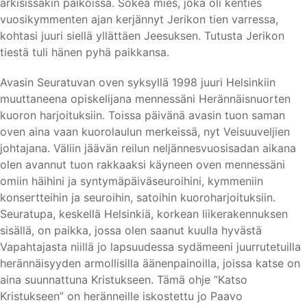
arkisissakin paikoissa. Sokea mies, joka oli kenties
vuosikymmenten ajan kerjännyt Jerikon tien varressa,
kohtasi juuri siellä yllättäen Jeesuksen. Tutusta Jerikon
tiestä tuli hänen pyhä paikkansa.
Avasin Seuratuvan oven syksyllä 1998 juuri Helsinkiin
muuttaneena opiskelijana mennessäni Herännäisnuorten
kuoron harjoituksiin. Toissa päivänä avasin tuon saman
oven aina vaan kuorolaulun merkeissä, nyt Veisuuveljien
johtajana. Väliin jäävän reilun neljännesvuosisadan aikana
olen avannut tuon rakkaaksi käyneen oven mennessäni
omiin häihini ja syntymäpäiväseuroihini, kymmeniin
konsertteihin ja seuroihin, satoihin kuoroharjoituksiin.
Seuratupa, keskellä Helsinkiä, korkean liikerakennuksen
sisällä, on paikka, jossa olen saanut kuulla hyvästä
Vapahtajasta niillä jo lapsuudessa sydämeeni juurrutetuilla
herännäisyyden armollisilla äänenpainoilla, joissa katse on
aina suunnattuna Kristukseen. Tämä ohje ”Katso
Kristukseen” on heränneille iskostettu jo Paavo