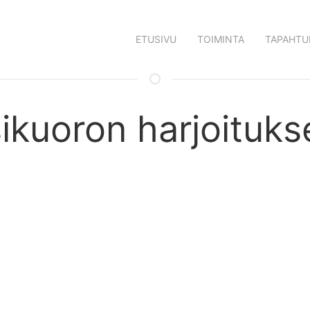
ETUSIVU
TOIMINTA
TAPAHTU
ikuoron harjoituks