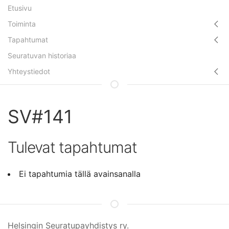
Etusivu
Toiminta
Tapahtumat
Seuratuvan historiaa
Yhteystiedot
SV#141
Tulevat tapahtumat
Ei tapahtumia tällä avainsanalla
Helsingin Seuratupayhdistys ry.