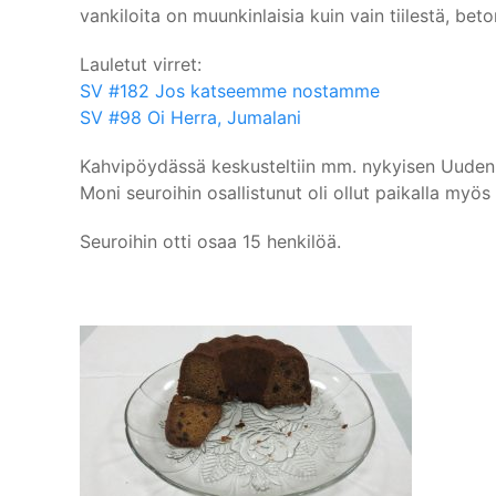
vankiloita on muunkinlaisia kuin vain tiilestä, bet
Lauletut virret:
SV #182 Jos katseemme nostamme
SV #98 Oi Herra, Jumalani
Kahvipöydässä keskusteltiin mm. nykyisen Uudenma
Moni seuroihin osallistunut oli ollut paikalla myös
Seuroihin otti osaa 15 henkilöä.