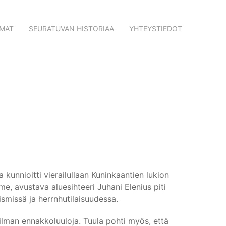
MAT
SEURATUVAN HISTORIAA
YHTEYSTIEDOT
kunnioitti vierailullaan Kuninkaantien lukion
e, avustava aluesihteeri Juhani Elenius piti
ismissä ja herrnhutilaisuudessa.
a ilman ennakkoluuloja. Tuula pohti myös, että