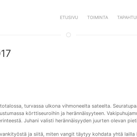
ETUSIVU
TOIMINTA
TAPAHTU
017
totalossa, turvassa ulkona vihmoneelta sateelta. Seuratupaa 
tustumassa körttiseuroihin ja herännäisyyteen. Vakipuhujamm
rinteestä. Juhani valisti herännäisyyden juurten olevan piet
 vankityöstä ja siitä, miten vangit täytyy kohdata yhtä laill