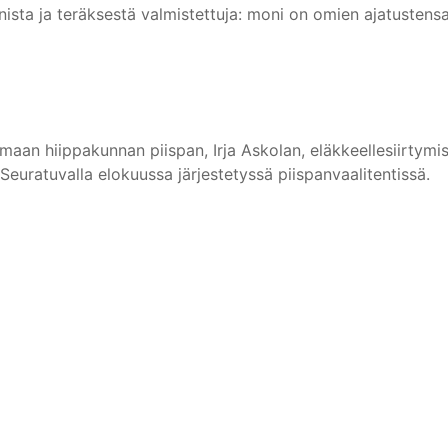
onista ja teräksestä valmistettuja: moni on omien ajatustensa
an hiippakunnan piispan, Irja Askolan, eläkkeellesiirtymis
 Seuratuvalla elokuussa järjestetyssä piispanvaalitentissä.