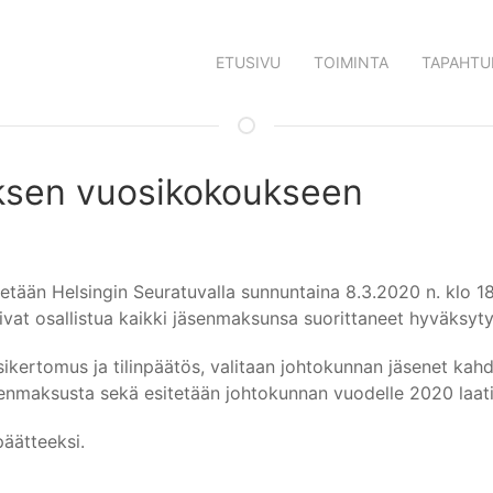
ETUSIVU
TOIMINTA
TAPAHTU
ksen vuosikokoukseen
etään Helsingin Seuratuvalla sunnuntaina 8.3.2020 n. klo 1
vat osallistua kaikki jäsenmaksunsa suorittaneet hyväksyty
rtomus ja tilinpäätös, valitaan johtokunnan jäsenet kahden
enmaksusta sekä esitetään johtokunnan vuodelle 2020 laati
äätteeksi.