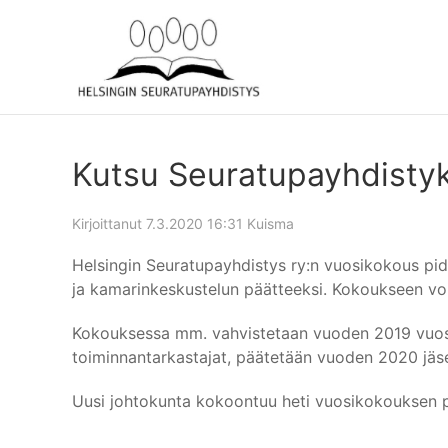
Kutsu Seuratupayhdisty
Kirjoittanut
7.3.2020 16:31
Kuisma
Helsingin Seuratupayhdistys ry:n vuosikokous pid
ja kamarinkeskustelun päätteeksi. Kokoukseen voi
Kokouksessa mm. vahvistetaan vuoden 2019 vuosike
toiminnantarkastajat, päätetään vuoden 2020 jäs
Uusi johtokunta kokoontuu heti vuosikokouksen p