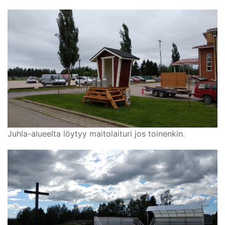
Juhla-alueelta löytyy maitolaituri jos toinenkin.