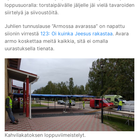
loppusuoralla: torstaipäivälle jäljelle jäi vielä tavaroiden
siirtelyä ja siivoustöitä.
Juhlien tunnuslause ”Armossa avarassa” on napattu
siionin virrestä
123: Oi kuinka Jeesus rakastaa
. Avara
armo koskettaa meitä kaikkia, sitä ei omalla
uurastuksella tienata.
Kahvilakatoksen loppuviimeistelyt.