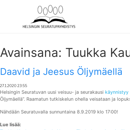
Avainsana:
Tuukka Ka
Daavid ja Jeesus Öljymäellä
Posted
27.1.2020 23:55
On
Helsingin Seuratuvan uusi veisuu- ja seurakausi
käynnistyy
Öljymäellä”. Raamatun tutkiskelun ohella veisataan ja lopu
Nähdään Seuratuvalla sunnuntaina 8.9.2019 klo 17:00!
Lue lisää: