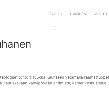
ETUSIVU
TOIMINTA
TAPAHTU
uhanen
teologian tohtori Tuukka Kauhasen vetämällä raamattuopet
ksi nautiskellaan kahvipöydän antimista, kamarikeskustelua